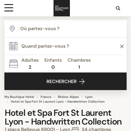
Destinations
Inspiration
Adultes
Enfants
Chambres
2
0
1
Media
RECHERCHER
Contact
My Boutique Hotel
France
Rhône-Alpes
Lyon
Hotel et Spa Fort St Laurent Lyon - Handwritten Collection
Hotel et Spa Fort St Laurent
Lyon - Handwritten Collection
1 place Bellevue 69001 - Lyon
34 chambres