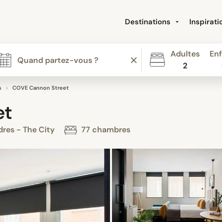
Destinations
Inspirat
Adultes
Enf
2
s
COVE Cannon Street
et
res - The City
77 chambres