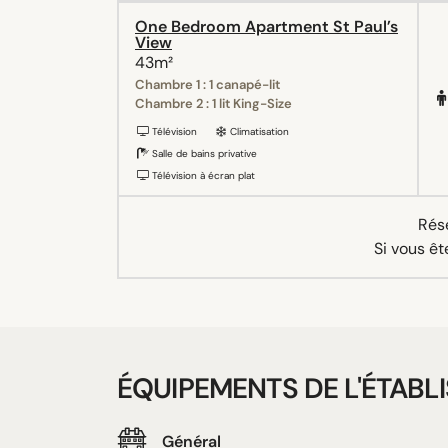
One Bedroom Apartment St Paul’s
View
43m²
Chambre 1 : 1 canapé-lit
Chambre 2 : 1 lit King-Size
Télévision
Climatisation
Salle de bains privative
Télévision à écran plat
Rése
Si vous êt
ÉQUIPEMENTS DE L'ÉTABL
Général