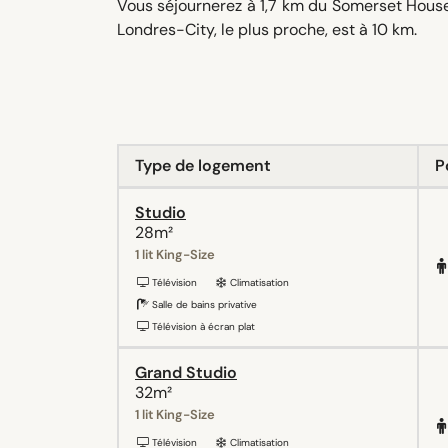
Vous séjournerez à 1,7 km du Somerset House 
Londres-City, le plus proche, est à 10 km.
Type de logement
P
Studio
28m²
1 lit King-Size
Télévision
Climatisation
Salle de bains privative
Télévision à écran plat
Grand Studio
32m²
1 lit King-Size
Télévision
Climatisation