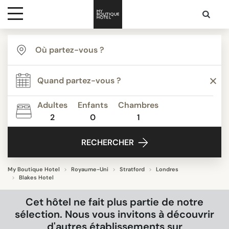
Destinations
Inspiration
Adultes
Enfants
Chambres
2
0
1
Media
RECHERCHER
Contact
My Boutique Hotel
Royaume-Uni
Stratford
Londres
Blakes Hotel
Cet hôtel ne fait plus partie de notre
sélection. Nous vous invitons à découvrir
d'autres établissements sur