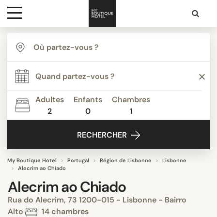
Destinations
Inspiration
Adultes
Enfants
Chambres
2
0
1
Media
RECHERCHER
Contact
My Boutique Hotel
Portugal
Région de Lisbonne
Lisbonne
Alecrim ao Chiado
Alecrim ao Chiado
Rua do Alecrim, 73 1200-015 - Lisbonne - Bairro
Alto
14 chambres