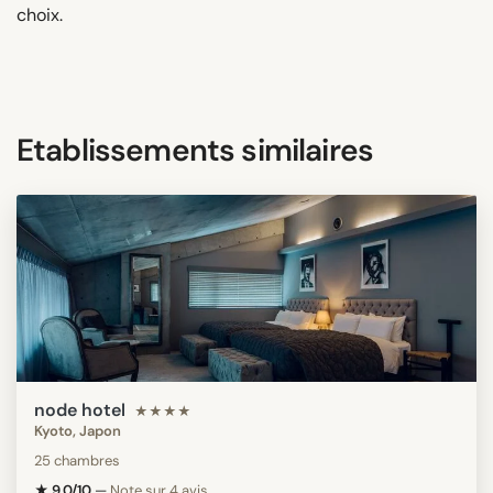
choix.
Etablissements similaires
node hotel
★★★★
Kyoto, Japon
25 chambres
★ 9.0/10
—
Note sur 4 avis