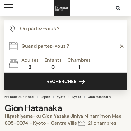
Destinations
Inspiration
Adultes
Enfants
Chambres
2
0
1
Media
RECHERCHER
Contact
My Boutique Hotel
Japon
Kyoto
Kyoto
Gion Hatanaka
Gion Hatanaka
Higashiyama-ku Gion Yasaka Jinjya Minamimon Mae
605-0074 - Kyoto - Centre Ville
21 chambres