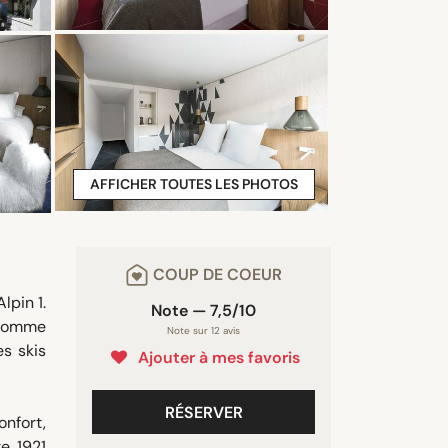
AFFICHER TOUTES LES PHOTOS
COUP DE COEUR
lpin 1.
Note — 7,5/10
 comme
Note sur 12 avis
s skis
Ajouter à mes favoris
RÉSERVER
onfort,
te 1921