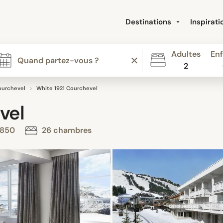
Destinations
Inspirat
Adultes
Enf
2
ourchevel
White 1921 Courchevel
vel
 1850
26 chambres