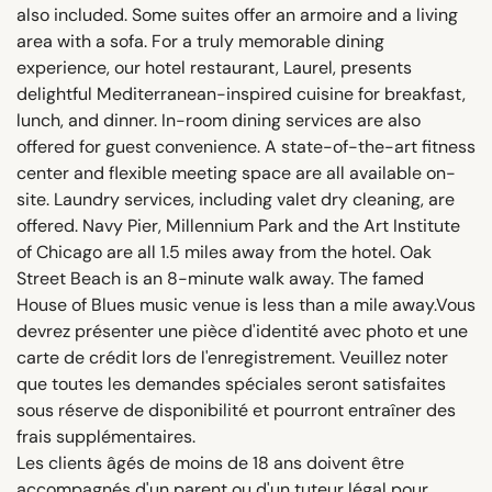
also included. Some suites offer an armoire and a living
area with a sofa. For a truly memorable dining
experience, our hotel restaurant, Laurel, presents
delightful Mediterranean-inspired cuisine for breakfast,
lunch, and dinner. In-room dining services are also
offered for guest convenience. A state-of-the-art fitness
center and flexible meeting space are all available on-
site. Laundry services, including valet dry cleaning, are
offered. Navy Pier, Millennium Park and the Art Institute
of Chicago are all 1.5 miles away from the hotel. Oak
Street Beach is an 8-minute walk away. The famed
House of Blues music venue is less than a mile away.Vous
devrez présenter une pièce d'identité avec photo et une
carte de crédit lors de l'enregistrement. Veuillez noter
que toutes les demandes spéciales seront satisfaites
sous réserve de disponibilité et pourront entraîner des
frais supplémentaires.
Les clients âgés de moins de 18 ans doivent être
accompagnés d'un parent ou d'un tuteur légal pour