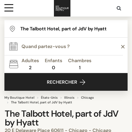
Destinations
Inspiration
Adultes
Enfants
Chambres
2
0
1
Media
RECHERCHER
Contact
My Boutique Hotel
États-Unis
Illinois
Chicago
The Talbott Hotel, part of JdV by Hyatt
The Talbott Hotel, part of JdV
by Hyatt
20 E Delaware Place 60611 - Chicago - Chicago