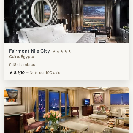
Fairmont Nile City
★★★★★
Cairo, Égypte
548 chambres
★ 8.9/10
—
Note sur 100 avis