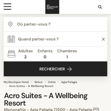
Destinations
Inspiration
Adultes
Enfants
Chambres
2
0
1
Media
RECHERCHER
Contact
My Boutique Hotel
Grèce
Crète
Agia Pelagia
Acro Suites - A Wellbeing Resort
Acro Suites - A Wellbeing
Resort
Mononaftis - Agia Pelagia 71500 - Agia Pelagia