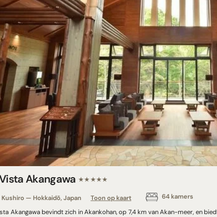
 Vista Akangawa
★★★★★
64 kamers
Kushiro — Hokkaidō, Japan
Toon op kaart
ista Akangawa bevindt zich in Akankohan, op 7,4 km van Akan-meer, en bied