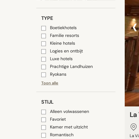
‹
TYPE
Boetiekhotels
Familie resorts
Kleine hotels
Logies en ontbijt
Luxe hotels
Prachtige Landhuizen
Ryokans
Toon alle
STIJL
Alleen volwassenen
La
Favoriet
Kamer met uitzicht
Romantisch
La V