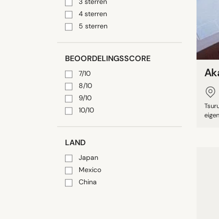
3 sterren
4 sterren
5 sterren
BEOORDELINGSSCORE
Ak
7/10
8/10
9/10
Tsur
10/10
eigen
LAND
Japan
Mexico
China