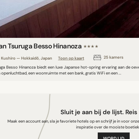
an Tsuruga Besso Hinanoza
★★★★
25 kamers
Kushiro — Hokkaidō, Japan
Toon op kaart
uga Besso Hinanoza biedt een luxe Japanse hot-spring ervaring aan de oe
 openluchtbad, een woonruimte met een bank, gratis WiFi en een ...
Sluit je aan bij de lijst. Rei
Maak een account aan, sla je favoriete hotels op en schrijf je in voor on
inspiratie over de mooiste boetiek
WORD LID