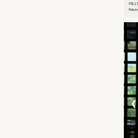
HILL
heuve
‹