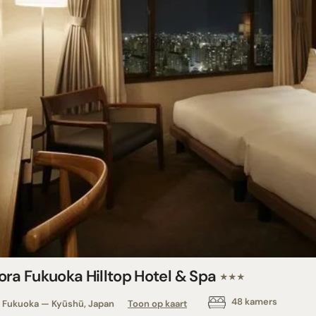
ora Fukuoka Hilltop Hotel & Spa
★★★
48 kamers
Fukuoka — Kyūshū, Japan
Toon op kaart