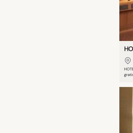
HO
HOTE
grati