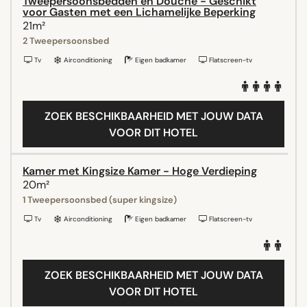
Tweepersoonsbedden en Douche - Geschikt
voor Gasten met een Lichamelijke Beperking
21m²
2 Tweepersoonsbed
Tv
Airconditioning
Eigen badkamer
Flatscreen-tv
ZOEK BESCHIKBAARHEID MET JOUW DATA
VOOR DIT HOTEL
Kamer met Kingsize Kamer - Hoge Verdieping
20m²
1 Tweepersoonsbed (super kingsize)
Tv
Airconditioning
Eigen badkamer
Flatscreen-tv
ZOEK BESCHIKBAARHEID MET JOUW DATA
VOOR DIT HOTEL