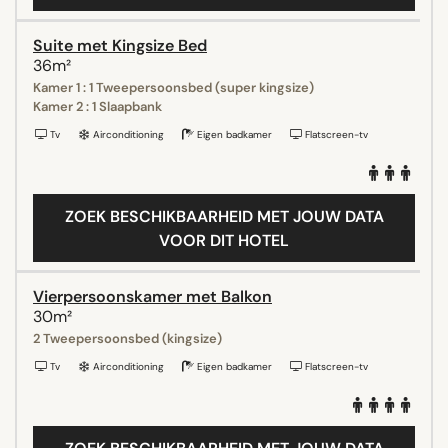
Suite met Kingsize Bed
36m²
Kamer 1 : 1 Tweepersoonsbed (super kingsize)
Kamer 2 : 1 Slaapbank
Tv
Airconditioning
Eigen badkamer
Flatscreen-tv
ZOEK BESCHIKBAARHEID MET JOUW DATA
VOOR DIT HOTEL
Vierpersoonskamer met Balkon
30m²
2 Tweepersoonsbed (kingsize)
Tv
Airconditioning
Eigen badkamer
Flatscreen-tv