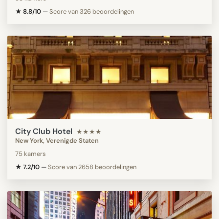
★ 8.8/10
—
Score van 326 beoordelingen
City Club Hotel
★★★★
New York, Verenigde Staten
75 kamers
★ 7.2/10
—
Score van 2658 beoordelingen