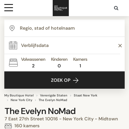
Bestemmingen
Hoteltypes
Volwassenen
Kinderen
Kamers
2
0
1
Contact
ZOEK OP
My Boutique Hotel
Verenigde Staten
Staat New York
New York City
The Evelyn NoMad
The Evelyn NoMad
7 East 27th Street 10016 - New York City - Midtown
160 kamers