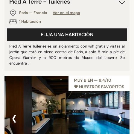
Pied A Terre - Tuileries
París — Francia
Ver en el mapa
1 Habitación
ELIJA UNA HABITACIÓN
Pied A Terre Tuileries es un alojamiento con wifi gratis y vistas al
jardín que está en pleno centro de París, a solo 8 min a pie de
Ópera Garnier y a 900 metros de Museo del Louvre. Se
encuentra ...
MUY BIEN — 8,4/10
♥︎ NUESTROS FAVORITOS
‹
›