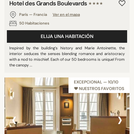
Hotel des Grands Boulevards
★★★★
París — Francia
Ver en el mapa
50 Habitaciones
ELIJA UNA HABITACIÓN
Inspired by the building’s history and Marie Antoinette, the
interior seduces the senses blending romance and aristocracy
with a nod to mischief. Each of our 50 bedrooms is unique! From
the canopy ...
EXCEPCIONAL — 10/10
♥︎ NUESTROS FAVORITOS
‹
›