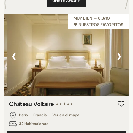
ÚNETE AHORA
MUY BIEN — 8,3/10
♥︎ NUESTROS FAVORITOS
‹
›
Château Voltaire
★★★★★
París — Francia
Ver en el mapa
32 Habitaciones