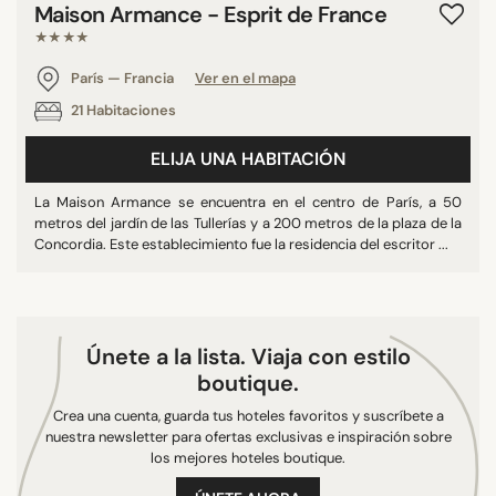
Maison Armance - Esprit de France
10/10
★★★★
París — Francia
Ver en el mapa
21 Habitaciones
BUSCAR
ELIJA UNA HABITACIÓN
La Maison Armance se encuentra en el centro de París, a 50
metros del jardín de las Tullerías y a 200 metros de la plaza de la
Concordia. Este establecimiento fue la residencia del escritor ...
Únete a la lista. Viaja con estilo
boutique.
Crea una cuenta, guarda tus hoteles favoritos y suscríbete a
nuestra newsletter para ofertas exclusivas e inspiración sobre
los mejores hoteles boutique.