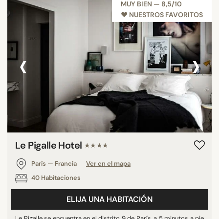
MUY BIEN — 8,5/10
♥︎ NUESTROS FAVORITOS
‹
›
Le Pigalle Hotel
★★★★
París — Francia
Ver en el mapa
40 Habitaciones
ELIJA UNA HABITACIÓN
Le Pigalle se encuentra en el distrito 9 de París, a 5 minutos a pie