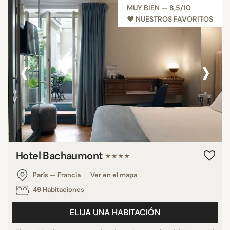
MUY BIEN — 8,5/10
♥︎ NUESTROS FAVORITOS
‹
›
Hotel Bachaumont
★★★★
París — Francia
Ver en el mapa
49 Habitaciones
ELIJA UNA HABITACIÓN