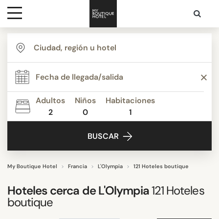
Destinos
ESTILO
Inspiración
Alojamiento y desayuno
Apartamentos
Adultos
Niños
Habitaciones
Boutique Hotels de Lujo
2
0
1
Contacto
Budget Hotels
BUSCAR
Clásico Contemporáneo
Hoteles boutique
Hoteles de Lujo & Palacios
My Boutique Hotel
Francia
L'Olympia
121 Hoteles boutique
Mostrar más
Hoteles cerca de
L'Olympia
121
Hoteles
boutique
TEMÁTICA