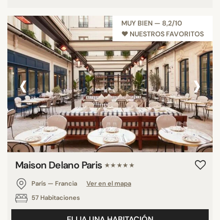
MUY BIEN — 8,2/10
♥︎ NUESTROS FAVORITOS
‹
›
Maison Delano Paris
★★★★★
París — Francia
Ver en el mapa
57 Habitaciones
ELIJA UNA HABITACIÓN