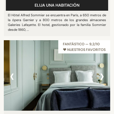
ELIJA UNA HABITACIÓN
Restaurante
Sala de reuniones
El Hôtel Alfred Sommier se encuentra en París, a 650 metros de
la ópera Garnier y a 800 metros de los grandes almacenes
Mostrar más
Galeries Lafayette. El hotel, gestionado por la familia Sommier
desde 1860, ...
ESTRELLAS
FANTÁSTICO — 9,2/10
Otros
♥︎ NUESTROS FAVORITOS
3 estrellas
4 estrellas
‹
›
5 estrellas
PUNTUACIÓN
7/10
8/10
9/10