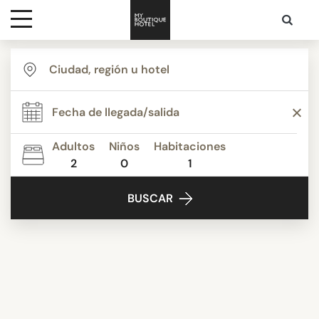
Destinos
Inspiración
Adultos
Niños
Habitaciones
2
0
1
Contacto
BUSCAR