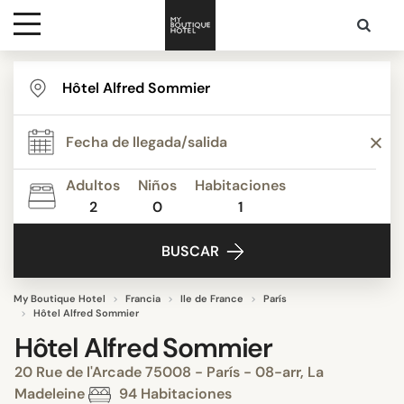
Destinos
Inspiración
Adultos
Niños
Habitaciones
2
0
1
Contacto
BUSCAR
My Boutique Hotel
Francia
Ile de France
París
Hôtel Alfred Sommier
Hôtel Alfred Sommier
20 Rue de l'Arcade 75008 - París - 08-arr, La
Madeleine
94 Habitaciones