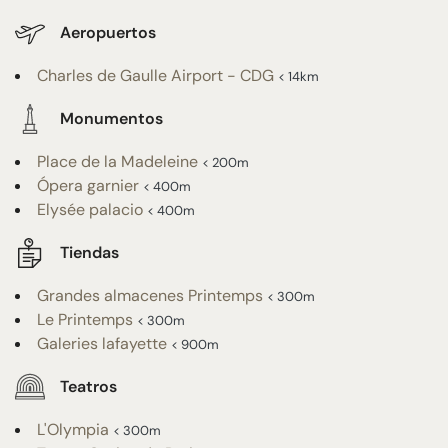
Aeropuertos
Charles de Gaulle Airport - CDG
< 14km
Monumentos
Place de la Madeleine
< 200m
Ópera garnier
< 400m
Elysée palacio
< 400m
Tiendas
Grandes almacenes Printemps
< 300m
Le Printemps
< 300m
Galeries lafayette
< 900m
Teatros
L'Olympia
< 300m