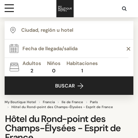
Destinos
Inspiración
Adultos
Niños
Habitaciones
2
0
1
Contacto
BUSCAR
My Boutique Hotel
Francia
Ile de France
París
Hôtel du Rond-point des Champs-Élysées - Esprit de France
Hôtel du Rond-point des
Champs-Élysées - Esprit de
France