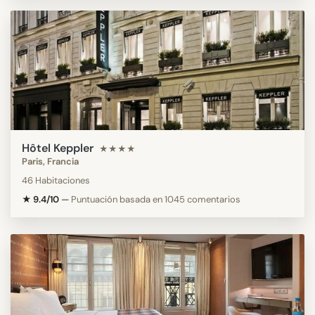
Hôtel Keppler
★★★★
Paris, Francia
46 Habitaciones
★ 9.4/10
—
Puntuación basada en 1045 comentarios