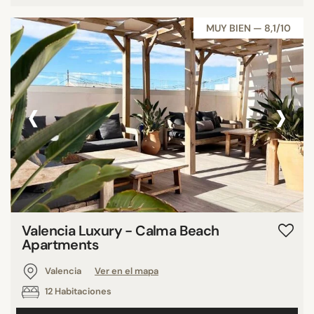
MUY BIEN — 8,1/10
‹
›
Valencia Luxury - Calma Beach
Apartments
Valencia
Ver en el mapa
12 Habitaciones