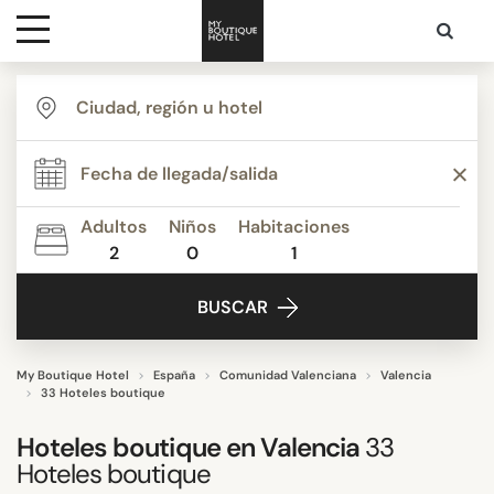
Destinos
ESTILO
Inspiración
TEMÁTICA
Adultos
Niños
Habitaciones
2
0
1
Contacto
SERVICIOS
BUSCAR
ESTRELLAS
My Boutique Hotel
España
Comunidad Valenciana
Valencia
33 Hoteles boutique
PUNTUACIÓN
Hoteles boutique en Valencia
33
Hoteles boutique