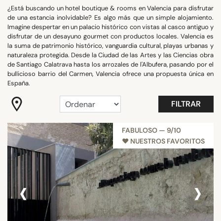
ZONA
¿Está buscando un hotel boutique & rooms en Valencia para disfrutar
de una estancia inolvidable? Es algo más que un simple alojamiento.
Imagine despertar en un palacio histórico con vistas al casco antiguo y
disfrutar de un desayuno gourmet con productos locales. Valencia es
BUSCAR
la suma de patrimonio histórico, vanguardia cultural, playas urbanas y
naturaleza protegida. Desde la Ciudad de las Artes y las Ciencias obra
de Santiago Calatrava hasta los arrozales de l'Albufera, pasando por el
bullicioso barrio del Carmen, Valencia ofrece una propuesta única en
España.
FILTRAR
FABULOSO — 9/10
♥︎ NUESTROS FAVORITOS
‹
›