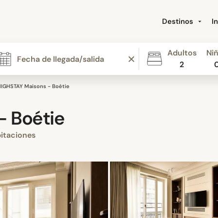
Destinos
I
Adultos
Ni
2
IGHSTAY Maisons - Boétie
- Boétie
itaciones