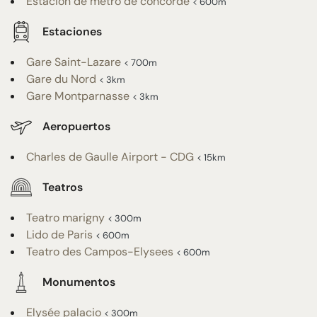
Estación de metro de concorde
< 600m
Estaciones
Gare Saint-Lazare
< 700m
Gare du Nord
< 3km
Gare Montparnasse
< 3km
Aeropuertos
Charles de Gaulle Airport - CDG
< 15km
Teatros
Teatro marigny
< 300m
Lido de Paris
< 600m
Teatro des Campos-Elysees
< 600m
Monumentos
Elysée palacio
< 300m