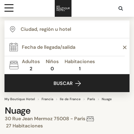
Destinos
Inspiración
Adultos
Niños
Habitaciones
2
0
1
Contacto
BUSCAR
My Boutique Hotel
Francia
Ile de France
París
Nuage
Nuage
30 Rue Jean Mermoz 75008 - París
27 Habitaciones