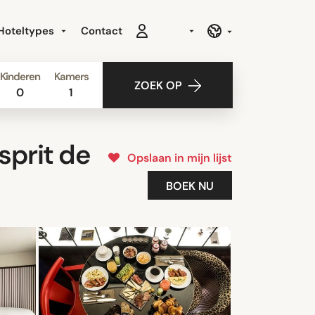
Hoteltypes
Contact
Kinderen
Kamers
ZOEK OP
0
1
sprit de
Opslaan in mijn lijst
BOEK NU