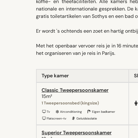
koffie- en theefaciliteiten. Alle kamers 
nationale en internationale gesprekken. De
gratis toiletartikelen van Sothys en een bad 
Er wordt 's ochtends een zoet en hartig ontbij
Met het openbaar vervoer reis je in 16 minute
het organiseren van je reis in Parijs.
Type kamer
S
Classic Tweepersoonskamer
15m²
1 Tweepersoonsbed (kingsize)
Tv
Airconditioning
Eigen badkamer
Flatscreen-tv
Geluidsisolatie
Superior Tweepersoonskamer