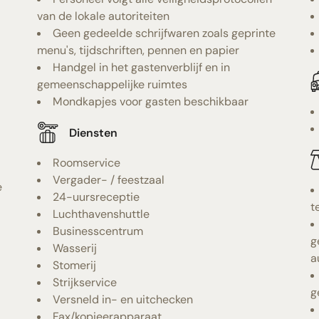
van de lokale autoriteiten
Geen gedeelde schrijfwaren zoals geprinte
menu's, tijdschriften, pennen en papier
Handgel in het gastenverblijf en in
gemeenschappelijke ruimtes
Mondkapjes voor gasten beschikbaar
Diensten
Roomservice
Vergader- / feestzaal
e
24-uursreceptie
t
Luchthavenshuttle
Businesscentrum
g
Wasserij
a
Stomerij
Strijkservice
g
Versneld in- en uitchecken
Fax/kopieerapparaat