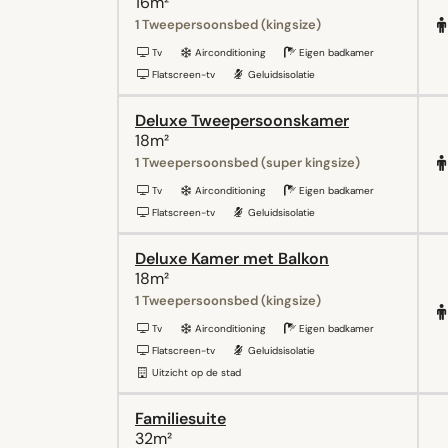
16m²
1 Tweepersoonsbed (kingsize)
Tv
Airconditioning
Eigen badkamer
Flatscreen-tv
Geluidsisolatie
Deluxe Tweepersoonskamer
18m²
1 Tweepersoonsbed (super kingsize)
Tv
Airconditioning
Eigen badkamer
Flatscreen-tv
Geluidsisolatie
Deluxe Kamer met Balkon
18m²
1 Tweepersoonsbed (kingsize)
Tv
Airconditioning
Eigen badkamer
Flatscreen-tv
Geluidsisolatie
Uitzicht op de stad
Familiesuite
32m²