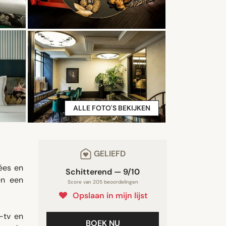
ALLE FOTO'S BEKIJKEN
GELIEFD
ées en
Schitterend — 9/10
en een
Score van 205 beoordelingen
Opslaan in mijn lijst
t-tv en
BOEK NU