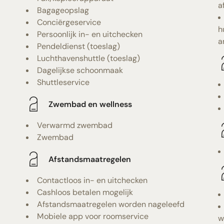
a
Bagageopslag
Conciërgeservice
h
Persoonlijk in- en uitchecken
a
Pendeldienst (toeslag)
Luchthavenshuttle (toeslag)
Dagelijkse schoonmaak
Shuttleservice
Zwembad en wellness
Verwarmd zwembad
Zwembad
Afstandsmaatregelen
Contactloos in- en uitchecken
Cashloos betalen mogelijk
Afstandsmaatregelen worden nageleefd
Mobiele app voor roomservice
w