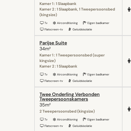
Kamer 1 : 1 Slaapbank
Kamer 2 : 1 Slaapbank, 1 Tweepersoonsbed
(kingsize)
Tv
Airconditioning
Eigen badkamer
Flatscreen-tv
Geluidsisolatie
Parijse Suite
34m²
Kamer 1 : 1 Tweepersoonsbed (super
kingsize)
Kamer 2 : 1 Slaapbank
Tv
Airconditioning
Eigen badkamer
Flatscreen-tv
Geluidsisolatie
Twee Onderling Verbonden
Tweepersoonskamers
35m²
2 Tweepersoonsbed (kingsize)
Tv
Airconditioning
Eigen badkamer
Flatscreen-tv
Geluidsisolatie