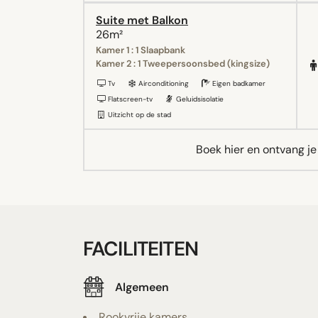
Suite met Balkon
26m²
Kamer 1 : 1 Slaapbank
Kamer 2 : 1 Tweepersoonsbed (kingsize)
Tv
Airconditioning
Eigen badkamer
Flatscreen-tv
Geluidsisolatie
Uitzicht op de stad
Boek hier en ontvang j
FACILITEITEN
Algemeen
Rookvrije kamers