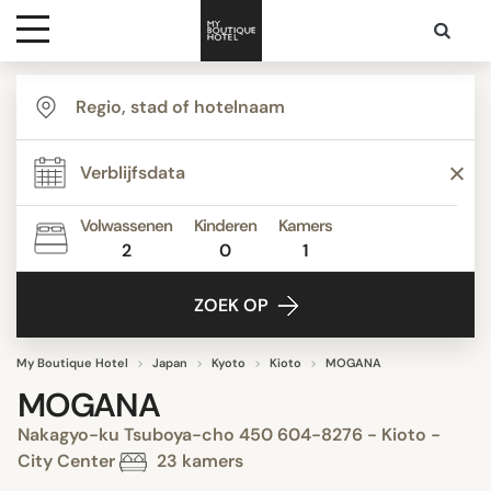
Bestemmingen
Hoteltypes
Volwassenen
Kinderen
Kamers
2
0
1
Contact
ZOEK OP
My Boutique Hotel
Japan
Kyoto
Kioto
MOGANA
MOGANA
Nakagyo-ku Tsuboya-cho 450 604-8276 - Kioto -
City Center
23 kamers