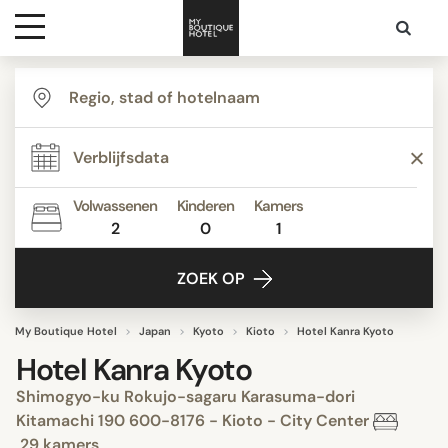
Bestemmingen
Hoteltypes
Volwassenen
Kinderen
Kamers
2
0
1
Contact
ZOEK OP
My Boutique Hotel
Japan
Kyoto
Kioto
Hotel Kanra Kyoto
Hotel Kanra Kyoto
Shimogyo-ku Rokujo-sagaru Karasuma-dori
Kitamachi 190 600-8176 - Kioto - City Center
29 kamers