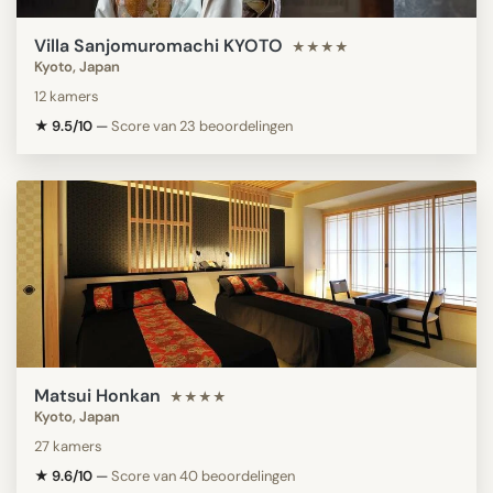
Villa Sanjomuromachi KYOTO
★★★★
Kyoto, Japan
12 kamers
★ 9.5/10
—
Score van 23 beoordelingen
Matsui Honkan
★★★★
Kyoto, Japan
27 kamers
★ 9.6/10
—
Score van 40 beoordelingen