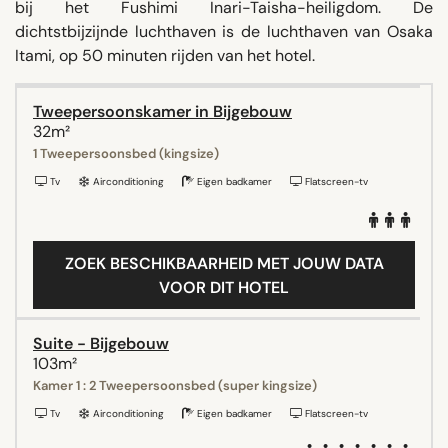
bij het Fushimi Inari-Taisha-heiligdom. De
dichtstbijzijnde luchthaven is de luchthaven van Osaka
Itami, op 50 minuten rijden van het hotel.
Tweepersoonskamer in Bijgebouw
32m²
1 Tweepersoonsbed (kingsize)
Tv
Airconditioning
Eigen badkamer
Flatscreen-tv
ZOEK BESCHIKBAARHEID MET JOUW DATA
VOOR DIT HOTEL
Suite - Bijgebouw
103m²
Kamer 1 : 2 Tweepersoonsbed (super kingsize)
Tv
Airconditioning
Eigen badkamer
Flatscreen-tv