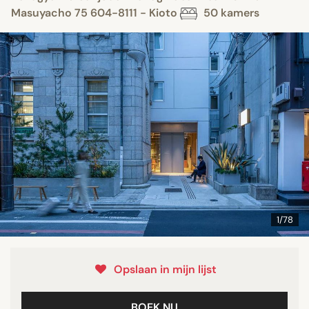
Masuyacho 75 604-8111 - Kioto
50 kamers
1/78
Opslaan in mijn lijst
BOEK NU