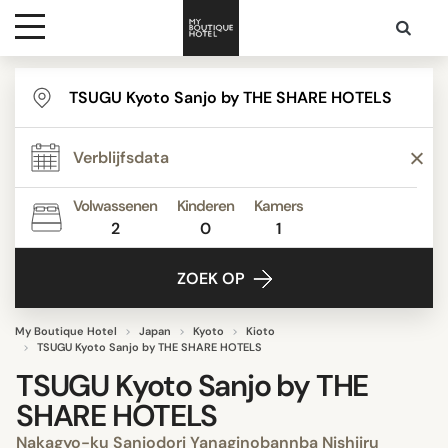
Bestemmingen
Hoteltypes
Volwassenen
Kinderen
Kamers
2
0
1
Contact
ZOEK OP
My Boutique Hotel
Japan
Kyoto
Kioto
TSUGU Kyoto Sanjo by THE SHARE HOTELS
TSUGU Kyoto Sanjo by THE
SHARE HOTELS
Nakagyo-ku Sanjodori Yanaginobannba Nishiiru