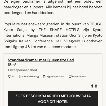
De eigen badkamer is uitgerust met een bidet, een
haardroger en slippers. Alle kamers bij het hotel hebben
beddengoed en handdoeken.
Populaire bezienswaardigheden in de buurt van TSUGU
Kyoto Sanjo by THE SHARE HOTELS zijn Kyoto
International Manga Museum, station Gion Shijo en Kyoto
Shigaku Kaikan Conference Hall. Vliegveld Luchthaven
Itami ligt op 46 km van de accommodatie.
Standaardkamer met Queensize Bed
18m²
1 Tweepersoonsbed
Tv
Airconditioning
Eigen badkamer
Flatscreen-tv
ZOEK BESCHIKBAARHEID MET JOUW DATA
VOOR DIT HOTEL