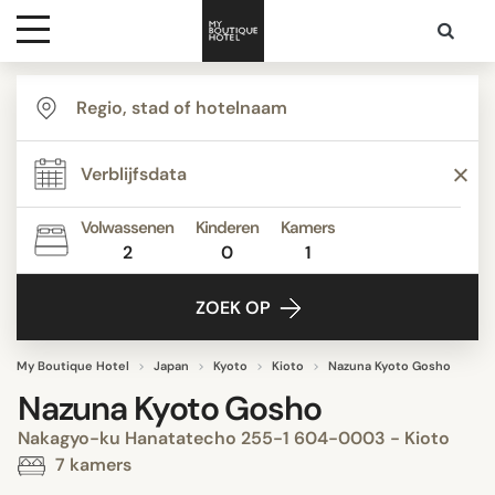
Bestemmingen
Hoteltypes
Volwassenen
Kinderen
Kamers
2
0
1
Contact
ZOEK OP
My Boutique Hotel
Japan
Kyoto
Kioto
Nazuna Kyoto Gosho
Nazuna Kyoto Gosho
Nakagyo-ku Hanatatecho 255-1 604-0003 - Kioto
7 kamers