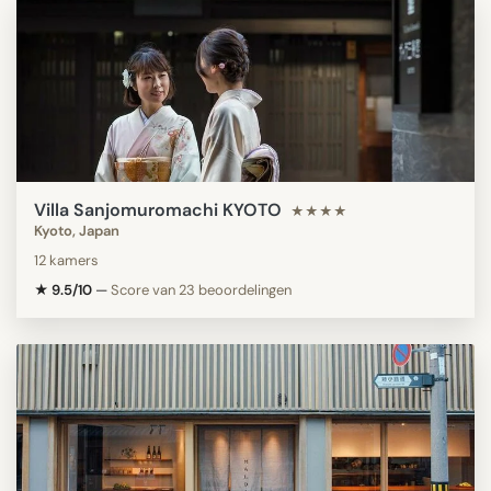
Villa Sanjomuromachi KYOTO
★★★★
Kyoto, Japan
12 kamers
★ 9.5/10
—
Score van 23 beoordelingen