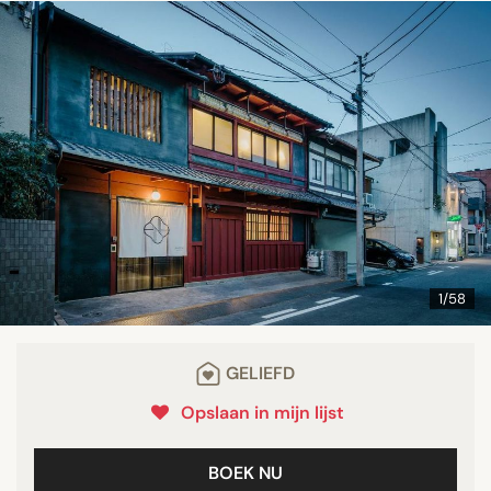
1/58
GELIEFD
Opslaan in mijn lijst
BOEK NU