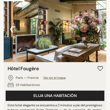
‹
›
Hôtel Fougère
París — Francia
Ver en el mapa
23 Habitaciones
ELIJA UNA HABITACIÓN
Este hotel elegante se encuentra a 2 minutos a pie del prestigioso
bulevar comercial Saint Germain y de la estación de metro.