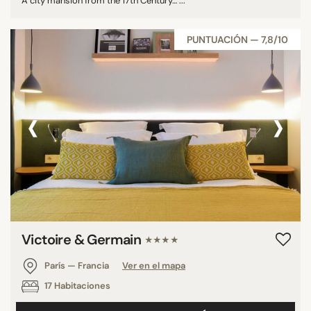
A city mansion from the 17th Century… ...
PUNTUACIÓN — 7,8/10
‹
›
Victoire & Germain
★★★★
París — Francia
Ver en el mapa
17 Habitaciones