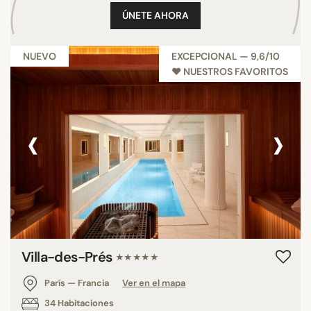
ÚNETE AHORA
NUEVO
EXCEPCIONAL — 9,6/10
♥︎ NUESTROS FAVORITOS
‹
›
Villa-des-Prés
★★★★★
París — Francia
Ver en el mapa
34 Habitaciones