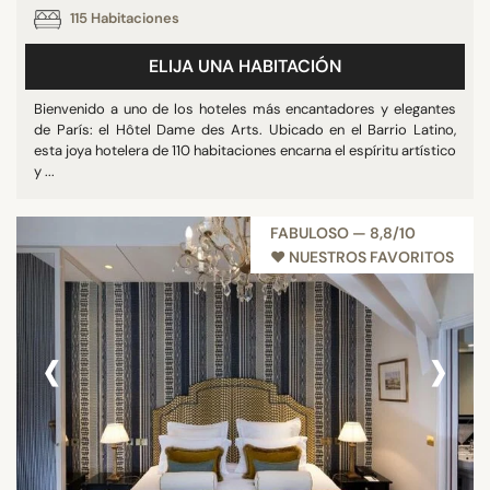
115 Habitaciones
Restaurante
Sala de reuniones
ELIJA UNA HABITACIÓN
Mostrar más
Bienvenido a uno de los hoteles más encantadores y elegantes
de París: el Hôtel Dame des Arts. Ubicado en el Barrio Latino,
esta joya hotelera de 110 habitaciones encarna el espíritu artístico
ESTRELLAS
y ...
Otros
FABULOSO — 8,8/10
3 estrellas
♥︎ NUESTROS FAVORITOS
4 estrellas
5 estrellas
‹
›
PUNTUACIÓN
7/10
8/10
9/10