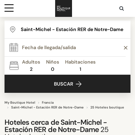
Destinos
ESTILO
Inspiración
Apartamentos
Boutique Hotels de Lujo
Adultos
Niños
Habitaciones
Budget Hotels
2
0
1
Contacto
Hoteles boutique
BUSCAR
Hoteles de Lujo & Palacios
Hoteles familiares
Hoteles pequeños
My Boutique Hotel
Francia
Saint-Michel - Estación RER de Notre-Dame
25 Hoteles boutique
Mostrar más
Hoteles cerca de
Saint-Michel -
Estación RER de Notre-Dame
25
TEMÁTICA