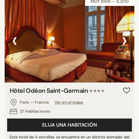
MUY BIEN — 8,3/10
‹
›
Hôtel Odéon Saint-Germain
★★★★
París — Francia
Ver en el mapa
27 Habitaciones
ELIJA UNA HABITACIÓN
Este hotel de 4 estrellas se encuentra en un distrito animado del