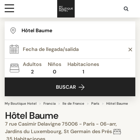
Destinos
Inspiración
Adultos
Niños
Habitaciones
2
0
1
Contacto
BUSCAR
My Boutique Hotel
Francia
Ile de France
París
Hôtel Baume
Hôtel Baume
7 rue Casimir Delavigne 75006 - París - 06-arr,
Jardins du Luxembourg, St Germain des Prés
35 Habitaciones