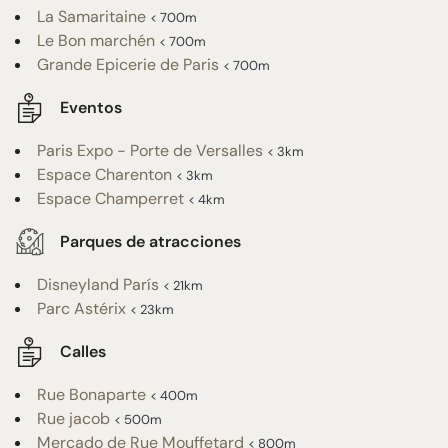
La Samaritaine
< 700m
Le Bon marchén
< 700m
Grande Epicerie de Paris
< 700m
Eventos
Paris Expo - Porte de Versalles
< 3km
Espace Charenton
< 3km
Espace Champerret
< 4km
Parques de atracciones
Disneyland París
< 21km
Parc Astérix
< 23km
Calles
Rue Bonaparte
< 400m
Rue jacob
< 500m
Mercado de Rue Mouffetard
< 800m