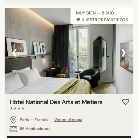
MUY BIEN — 8,3/10
♥︎ NUESTROS FAVORITOS
‹
›
Hôtel National Des Arts et Métiers
★★★★
París — Francia
Ver en el mapa
66 Habitaciones