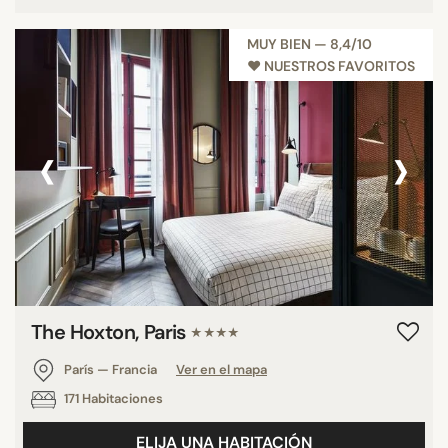
MUY BIEN — 8,4/10
♥︎ NUESTROS FAVORITOS
‹
›
The Hoxton, Paris
★★★★
París — Francia
Ver en el mapa
171 Habitaciones
ELIJA UNA HABITACIÓN