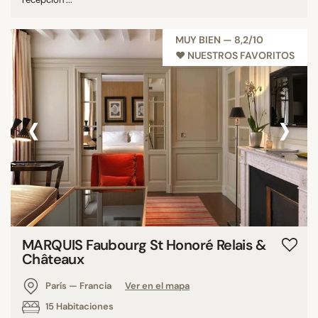
MUY BIEN — 8,2/10
♥︎ NUESTROS FAVORITOS
‹
›
MARQUIS Faubourg St Honoré Relais &
Châteaux
París — Francia
Ver en el mapa
15 Habitaciones