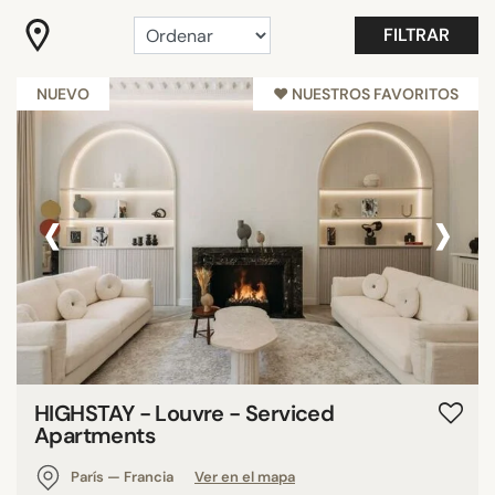
BUSCAR
FILTRAR
NUEVO
♥︎ NUESTROS FAVORITOS
‹
›
HIGHSTAY - Louvre - Serviced
Apartments
París — Francia
Ver en el mapa