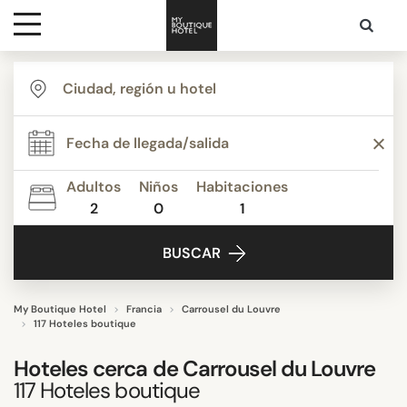
Destinos
ESTILO
Inspiración
TEMÁTICA
Adultos
Niños
Habitaciones
2
0
1
Contacto
SERVICIOS
BUSCAR
ESTRELLAS
My Boutique Hotel
Francia
Carrousel du Louvre
117 Hoteles boutique
PUNTUACIÓN
Hoteles cerca de
Carrousel du Louvre
117
Hoteles boutique