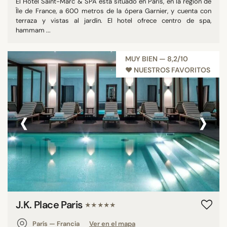
El Hôtel Saint-Marc & SPA está situado en París, en la región de
Île de France, a 600 metros de la ópera Garnier, y cuenta con
terraza y vistas al jardín. El hotel ofrece centro de spa,
hammam ...
MUY BIEN — 8,2/10
♥︎ NUESTROS FAVORITOS
‹
›
J.K. Place Paris
★★★★★
París — Francia
Ver en el mapa