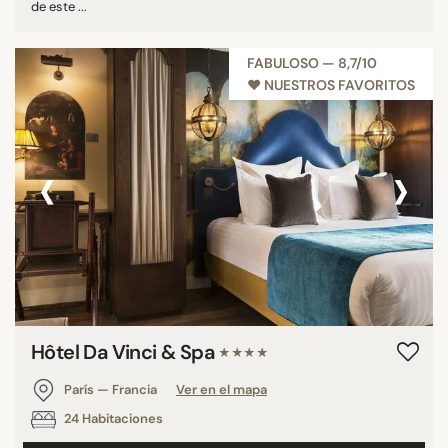
de este ...
FABULOSO — 8,7/10
♥︎ NUESTROS FAVORITOS
‹
›
Hôtel Da Vinci & Spa
★★★★
París — Francia
Ver en el mapa
24 Habitaciones