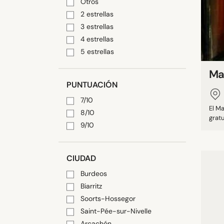
Otros
2 estrellas
3 estrellas
4 estrellas
5 estrellas
Ma
PUNTUACIÓN
7/10
El Ma
8/10
gratu
9/10
CIUDAD
Burdeos
Biarritz
Soorts-Hossegor
Saint-Pée-sur-Nivelle
Arcachón