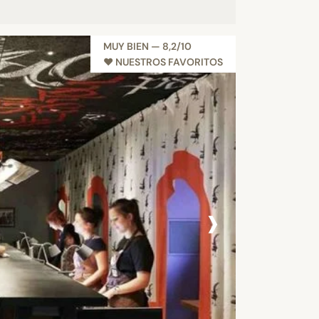
MUY BIEN — 8,2/10
♥︎ NUESTROS FAVORITOS
›