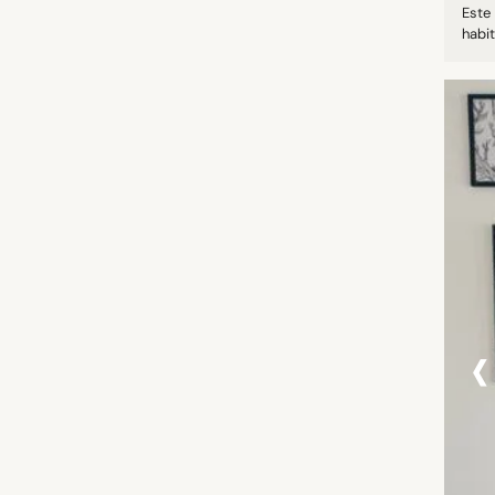
Este 
habit
‹