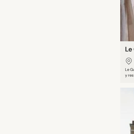
Le 
Le Ga
y res