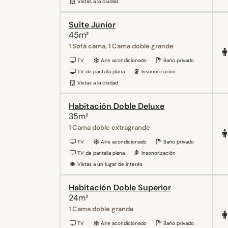
Vistas a la ciudad
Suite Junior
45m²
1 Sofá cama, 1 Cama doble grande
TV
Aire acondicionado
Baño privado
TV de pantalla plana
Insonorización
Vistas a la ciudad
Habitación Doble Deluxe
35m²
1 Cama doble extragrande
TV
Aire acondicionado
Baño privado
TV de pantalla plana
Insonorización
Vistas a un lugar de interés
Habitación Doble Superior
24m²
1 Cama doble grande
TV
Aire acondicionado
Baño privado