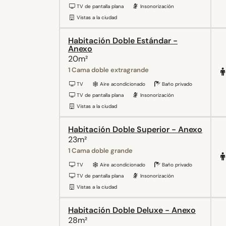
TV de pantalla plana
Insonorización
Vistas a la ciudad
Habitación Doble Estándar -
Anexo
20m²
1 Cama doble extragrande
TV
Aire acondicionado
Baño privado
TV de pantalla plana
Insonorización
Vistas a la ciudad
Habitación Doble Superior - Anexo
23m²
1 Cama doble grande
TV
Aire acondicionado
Baño privado
TV de pantalla plana
Insonorización
Vistas a la ciudad
Habitación Doble Deluxe - Anexo
28m²