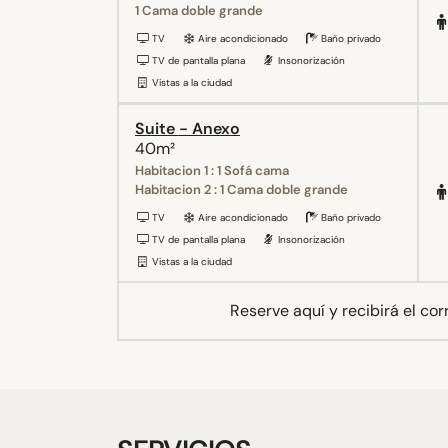
1 Cama doble grande
TV
Aire acondicionado
Baño privado
TV de pantalla plana
Insonorización
Vistas a la ciudad
Suite - Anexo
40m²
Habitacion 1 : 1 Sofá cama
Habitacion 2 : 1 Cama doble grande
TV
Aire acondicionado
Baño privado
TV de pantalla plana
Insonorización
Vistas a la ciudad
Reserve aquí y recibirá el co