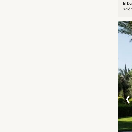
El D
salón.
‹