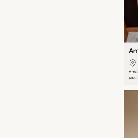
Am
Amanj
pisci