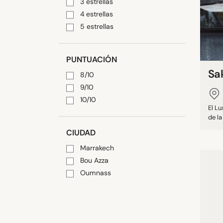
3 estrellas
4 estrellas
5 estrellas
PUNTUACIÓN
Sa
8/10
9/10
10/10
El Lu
de la
CIUDAD
Marrakech
Bou Azza
Oumnass