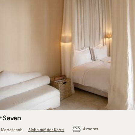
r Seven
4 rooms
Marrakesch
Siehe auf der Karte