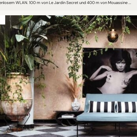
enlosem WLAN. 100 m von Le Jardin Secret und 400 m von Mouassine ...