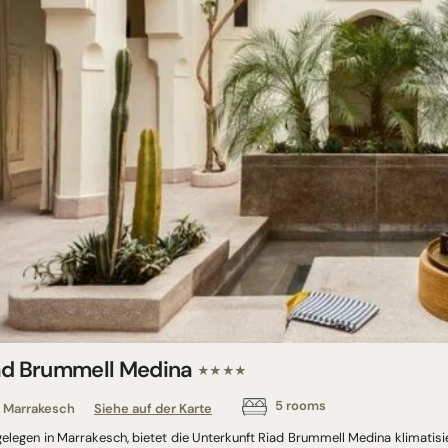
ad Brummell Medina
★★★★
5 rooms
Marrakesch
Siehe auf der Karte
gelegen in Marrakesch, bietet die Unterkunft Riad Brummell Medina klimatis