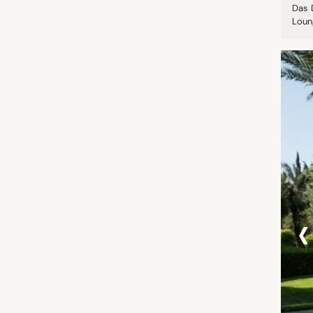
Das 
Loung
‹