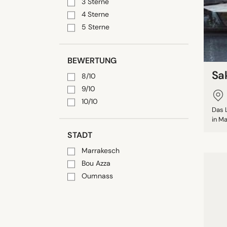
3 Sterne
4 Sterne
5 Sterne
BEWERTUNG
Sa
8/10
9/10
10/10
Das 
in Ma
STADT
Marrakesch
Bou Azza
Oumnass