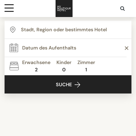
Ziele
Hotelarten
Erwachsene
Kinder
Zimmer
2
0
1
Kontakt
SUCHE