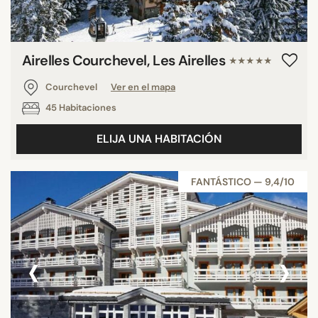
Airelles Courchevel, Les Airelles
★★★★★
Courchevel
Ver en el mapa
45 Habitaciones
ELIJA UNA HABITACIÓN
FANTÁSTICO — 9,4/10
‹
›