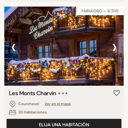
FABULOSO — 8,7/10
‹
›
Les Monts Charvin
★★★
Courchevel
Ver en el mapa
20 Habitaciones
ELIJA UNA HABITACIÓN