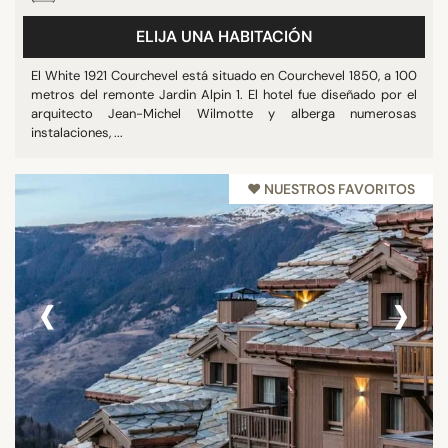
ELIJA UNA HABITACIÓN
ESTRELLAS
El White 1921 Courchevel está situado en Courchevel 1850, a 100
metros del remonte Jardin Alpin 1. El hotel fue diseñado por el
Otros
arquitecto Jean-Michel Wilmotte y alberga numerosas
3 estrellas
instalaciones, ...
4 estrellas
5 estrellas
♥︎ NUESTROS FAVORITOS
PUNTUACIÓN
‹
›
7/10
8/10
9/10
10/10