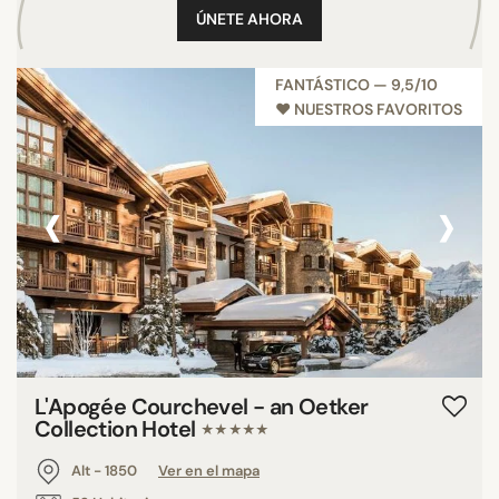
ÚNETE AHORA
FANTÁSTICO — 9,5/10
♥︎ NUESTROS FAVORITOS
‹
›
L'Apogée Courchevel - an Oetker
Collection Hotel
★★★★★
Alt - 1850
Ver en el mapa