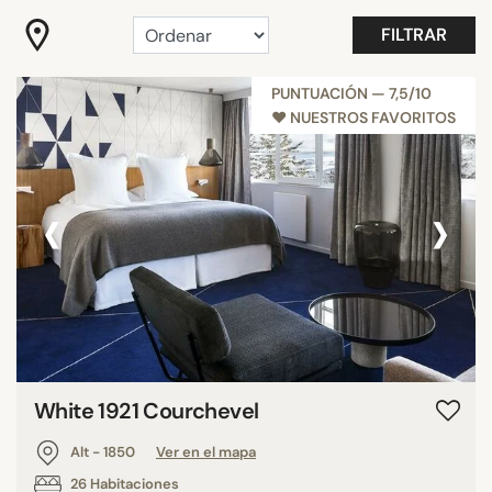
Favoritos
FILTRAR
Habitaciones con vistas
Recónditos
PUNTUACIÓN — 7,5/10
♥︎ NUESTROS FAVORITOS
Románticos
Mostrar más
‹
›
SERVICIOS
Balcones
Gimnasio
Habitación familiar
Piscina
Restaurante
White 1921 Courchevel
Sala de reuniones
Alt - 1850
Ver en el mapa
Spa
26 Habitaciones
Mostrar más