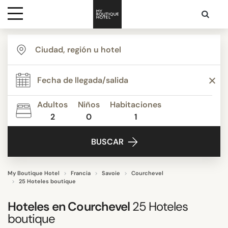
Destinos
ESTILO
Inspiración
Apartamentos
Boutique Hotels de Lujo
Adultos
Niños
Habitaciones
Casas de Vacaciones
2
0
1
Contacto
Chalets de Esquí
BUSCAR
Hoteles boutique
Hoteles de esquí
Hoteles de Lujo & Palacios
My Boutique Hotel
Francia
Savoie
Courchevel
25 Hoteles boutique
Mostrar más
Hoteles en
Courchevel
25
Hoteles
boutique
TEMÁTICA