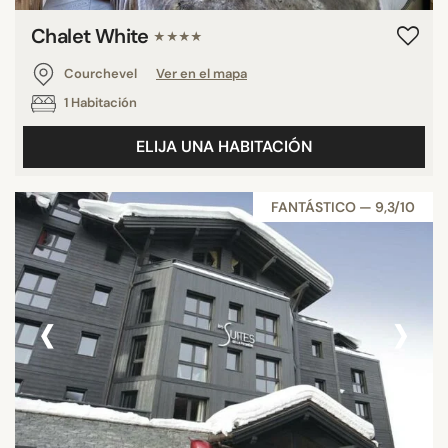
Chalet White
★★★★
Courchevel
Ver en el mapa
1 Habitación
ELIJA UNA HABITACIÓN
FANTÁSTICO — 9,3/10
‹
›