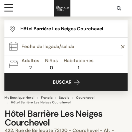
Destinos
Inspiración
Adultos
Niños
Habitaciones
2
0
1
Contacto
BUSCAR
My Boutique Hotel
Francia
Savoie
Courchevel
Hôtel Barrière Les Neiges Courchevel
Hôtel Barrière Les Neiges
Courchevel
422, Rue de Bellecôte 73120 - Courchevel - Alt -