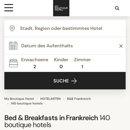
Ziele
THEMEN
Hotelarten
Agrotourismus
Bed & Breakfast
Erwachsene
Kinder
Zimmer
Boutique Hotels
2
0
1
Kontakt
Budget Hotels
SUCHE
Familienurlaubsorte
Ferienhäuser
Ferienwohnungen
My Boutique Hotel
HOTELARTEN
B&B Frankreich
140 boutique hotels
Alle anzeigen
Bed & Breakfasts in Frankreich
140
boutique hotels
UNTERKUNFTSTYP