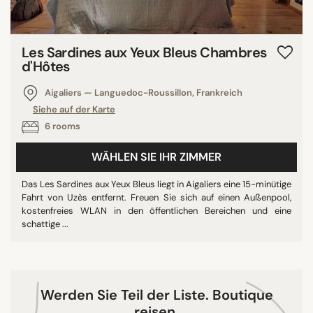
9/10
10/10
Les Sardines aux Yeux Bleus Chambres
d'Hôtes
Aigaliers — Languedoc-Roussillon, Frankreich
SUCHE
Siehe auf der Karte
6 rooms
WÄHLEN SIE IHR ZIMMER
Das Les Sardines aux Yeux Bleus liegt in Aigaliers eine 15-minütige
Fahrt von Uzès entfernt. Freuen Sie sich auf einen Außenpool,
kostenfreies WLAN in den öffentlichen Bereichen und eine
schattige ...
Werden Sie Teil der Liste. Boutique
reisen.