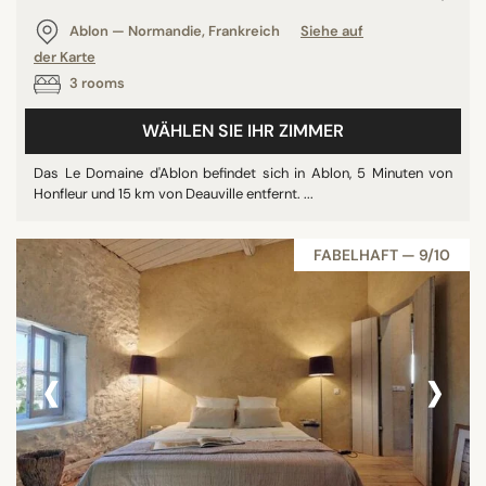
Restaurant
Ablon — Normandie, Frankreich
Siehe auf
Rooftop
der Karte
3 rooms
Alle anzeigen
WÄHLEN SIE IHR ZIMMER
STERNE
Das Le Domaine d'Ablon befindet sich in Ablon, 5 Minuten von
Honfleur und 15 km von Deauville entfernt. ...
ohne Klassifizierung
2 Sterne
FABELHAFT — 9/10
3 Sterne
4 Sterne
5 Sterne
‹
›
BEWERTUNG
7/10
8/10