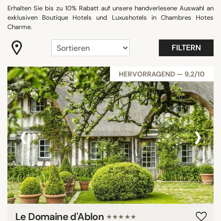
Erhalten Sie bis zu 10% Rabatt auf unsere handverlesene Auswahl an
"Coup de Coeur"
exklusiven Boutique Hotels und Luxushotels in Chambres Hotes
Bohème
Charme.
Gastronomie
FILTERN
Nur für Erwachsene
Romantisch
HERVORRAGEND — 9,2/10
Slow travel
Strandnah
Alle anzeigen
‹
›
HOTELAUSSTATTUNG
Balkon
Besprechungsraum
Familienzimmer
Fitness
Le Domaine d'Ablon
★★★★★
Privater Pool