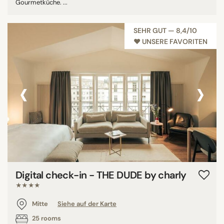
Gourmetküche. ...
SEHR GUT — 8,4/10
♥︎ UNSERE FAVORITEN
‹
›
Digital check-in - THE DUDE by charly
★★★★
Mitte
Siehe auf der Karte
25 rooms