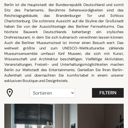
Berlin ist die Hauptstadt der Bundesrepublik Deutschland und somit
"Coup de Coeur"
Sitz des Parlaments. Berühmte Sehenswürdigkeiten sind das
Gastronomie
Reichstagsgebäude, das Brandenburger Tor und Schloss
Charlottenburg. Die schönste Aussicht auf die Skyline der Großstadt
Millennials
haben Sie von der Aussichtsetage des Berliner Fernsehturms. Das
Romantisch
höchste Bauwerk Deutschlands beherbergt ein stylisches
Drehrestaurant, in dem Sie sich kulinarisch verwöhnen lassen können.
Trendige Hotels
Auch die Berliner Museumsinsel ist immer einen Besuch wert: Das
Zimmer mit Aussicht
weltweit größte und zum UNESCO-Weltkulturerbe zählende
Museumsensemble umfasst fünf Museen, die sich mit Kunst,
Alle anzeigen
Wissenschaft und Architektur beschäftigen. Vielfältige Aktivitäten,
Veranstaltungen, Freizeit- und Unterhaltungsmöglichkeiten machen
Berlin zur Weltstadt des Entertainments. Genießen Sie Ihren Berlin-
Aufenthalt und übernachten Sie komfortabel in einem unserer
HOTELAUSSTATTUNG
exklusiven Boutique und Designhotels.
Balkon
FILTERN
Besprechungsraum
Familienzimmer
Fitness
Restaurant
Rooftop