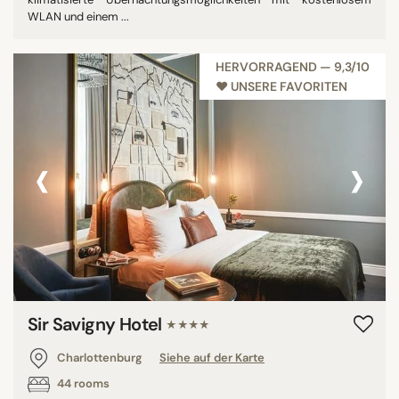
WLAN und einem ...
HERVORRAGEND — 9,3/10
♥︎ UNSERE FAVORITEN
‹
›
Sir Savigny Hotel
★★★★
Charlottenburg
Siehe auf der Karte
44 rooms