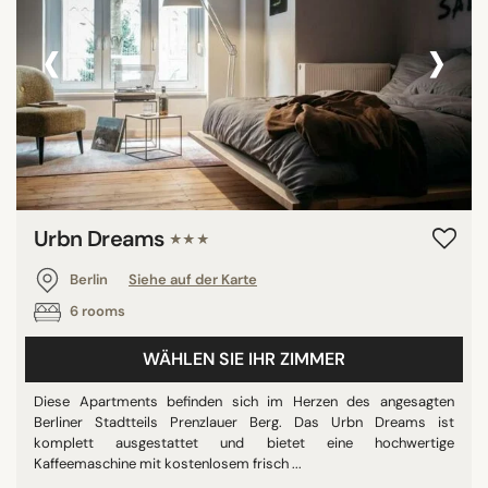
‹
›
Schwimmbad
Alle anzeigen
STERNE
ohne Klassifizierung
2 Sterne
3 Sterne
Urbn Dreams
★★★
4 Sterne
Berlin
Siehe auf der Karte
5 Sterne
6 rooms
WÄHLEN SIE IHR ZIMMER
BEWERTUNG
Diese Apartments befinden sich im Herzen des angesagten
7/10
Berliner Stadtteils Prenzlauer Berg. Das Urbn Dreams ist
komplett ausgestattet und bietet eine hochwertige
8/10
Kaffeemaschine mit kostenlosem frisch ...
9/10