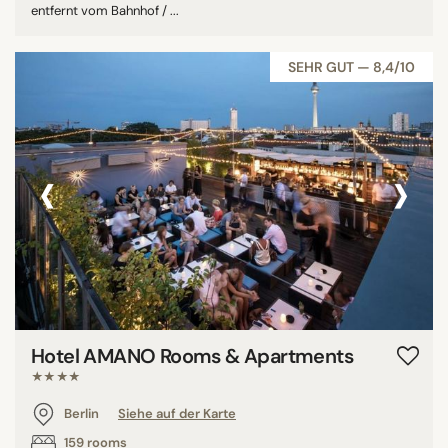
entfernt vom Bahnhof / ...
SEHR GUT — 8,4/10
‹
›
Hotel AMANO Rooms & Apartments
★★★★
Berlin
Siehe auf der Karte
159 rooms