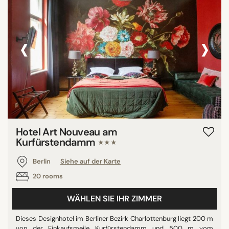
‹
›
Hotel Art Nouveau am
Kurfürstendamm
★★★
Berlin
Siehe auf der Karte
20 rooms
WÄHLEN SIE IHR ZIMMER
Dieses Designhotel im Berliner Bezirk Charlottenburg liegt 200 m
von der Einkaufsmeile Kurfürstendamm und 500 m vom