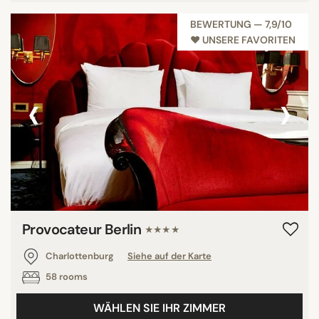
BEWERTUNG — 7,9/10
♥︎ UNSERE FAVORITEN
STADTTEIL
Charlottenburg
‹
›
Friedrichshain
Grunewald
Ku'damm
Lichtenberg
Mitte
Pankow
Potsdamer Platz
Provocateur Berlin
★★★★
Prenzlauer Berg
Schöneberg
Charlottenburg
Siehe auf der Karte
Tiergarten
58 rooms
Winsviertel
WÄHLEN SIE IHR ZIMMER