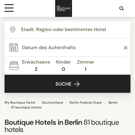
Ziele
THEMEN
Hotelarten
Bed & Breakfast
Boutique Hotels
Erwachsene
Kinder
Zimmer
Budget Hotels
2
0
1
Kontakt
Businesshotels
SUCHE
Design hotels
Ferienwohnungen
Hostels
My Boutique Hotel
Deutschland
Berlin Federal State
Berlin
81 boutique hotels
Alle anzeigen
Boutique Hotels in Berlin
81
boutique
hotels
UNTERKUNFTSTYP