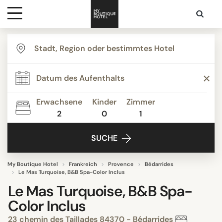
Ziele
Hotelarten
Erwachsene
Kinder
Zimmer
2
0
1
Kontakt
SUCHE
My Boutique Hotel
Frankreich
Provence
Bédarrides
Le Mas Turquoise, B&B Spa-Color Inclus
Le Mas Turquoise, B&B Spa-
Color Inclus
23 chemin des Taillades 84370 - Bédarrides