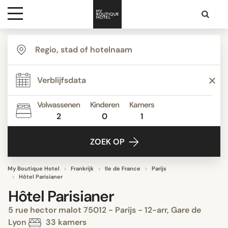
Bestemmingen
Hoteltypes
Volwassenen
Kinderen
Kamers
2
0
1
Contact
ZOEK OP
My Boutique Hotel
Frankrijk
Ile de France
Parijs
Hôtel Parisianer
Hôtel Parisianer
5 rue hector malot 75012 - Parijs - 12-arr, Gare de
Lyon
33 kamers