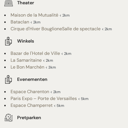
Theater
Maison de la Mutualité
< 2km
Bataclan
< 2km
Cirque d'Hiver BouglioneSalle de spectacle
< 2km
Winkels
Bazar de l'Hotel de Ville
< 2km
La Samaritaine
< 2km
Le Bon Marchén
< 3km
Evenementen
Espace Charenton
< 2km
Paris Expo – Porte de Versailles
< 5km
Espace Champerret
< 5km
Pretparken