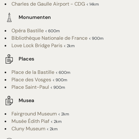
Charles de Gaulle Airport - CDG
< 14km
Monumenten
Opéra Bastille
< 600m
Bibliothèque Nationale de France
< 900m
Love Lock Bridge Paris
< 2km
Places
Place de la Bastille
< 600m
Place des Vosges
< 900m
Place Saint-Paul
< 900m
Musea
Fairground Museum
< 2km
Musée Édith Piaf
< 2km
Cluny Museum
< 2km