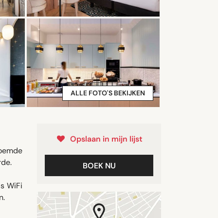
ALLE FOTO'S BEKIJKEN
Opslaan in mijn lijst
eroemde
rde.
BOEK NU
is WiFi
n.