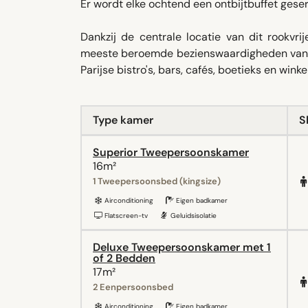
Er wordt elke ochtend een ontbijtbuffet gese
Dankzij de centrale locatie van dit rookvr
meeste beroemde bezienswaardigheden van de
Parijse bistro's, bars, cafés, boetieks en winke
Type kamer
S
Superior Tweepersoonskamer
16m²
1 Tweepersoonsbed (kingsize)
Airconditioning
Eigen badkamer
Flatscreen-tv
Geluidsisolatie
Deluxe Tweepersoonskamer met 1
of 2 Bedden
17m²
2 Eenpersoonsbed
Airconditioning
Eigen badkamer