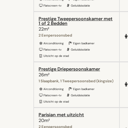
Flatscreen-tv
Geluidsisolatie
Prestige Tweepersoonskamer met
1 of 2 Bedden
22m²
2 Eenpersoonsbed
Airconditioning
Eigen badkamer
Flatscreen-tv
Geluidsisolatie
Uitzicht op de stad
Prestige Driepersoonskamer
26m²
1 Slaapbank, 1 Tweepersoonsbed (kingsize)
Airconditioning
Eigen badkamer
Flatscreen-tv
Geluidsisolatie
Uitzicht op de stad
Parisian met uitzicht
20m²
2 Eenpersoonsbed