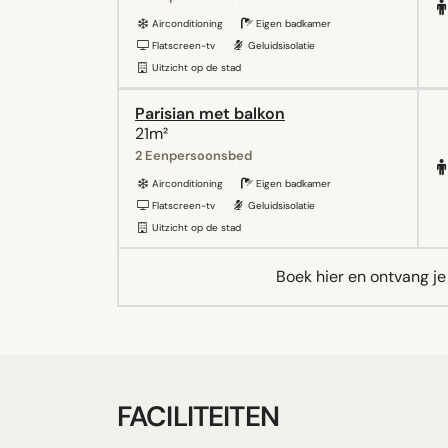
Airconditioning
Eigen badkamer
Flatscreen-tv
Geluidsisolatie
Uitzicht op de stad
Parisian met balkon
21m²
2 Eenpersoonsbed
Airconditioning
Eigen badkamer
Flatscreen-tv
Geluidsisolatie
Uitzicht op de stad
Boek hier en ontvang j
FACILITEITEN