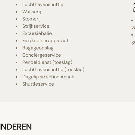
Luchthavenshuttle
Wasserij
Stomerij
Strijkservice
v
Excursiebalie
Fax/kopieerapparaat
g
Bagageopslag
Conciërgeservice
Pendeldienst (toeslag)
Luchthavenshuttle (toeslag)
Dagelijkse schoonmaak
Shuttleservice
KINDEREN