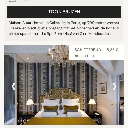
Sporthal
TOON PRIJZEN
Tuin
Maison Albar Hotels Le Céline ligt in Parijs, op 700 meter van het
Toon alle
Louvre, en biedt gratis toegang tot het binnenbad en de hot tub,
en het spacentrum, Le Spa Pont-Neuf van Cinq Mondes, dat ...
STER
SCHITTEREND — 8,8/10
niet beoordeeld
♥︎ GELIEFD
1 ster
3 sterren
‹
›
4 sterren
5 sterren
BEOORDELINGSSCORE
7/10
8/10