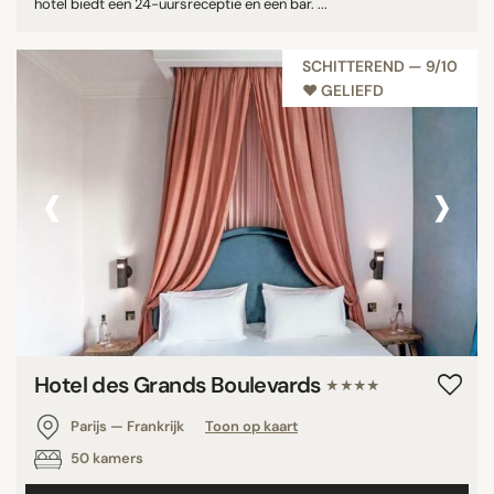
hotel biedt een 24-uursreceptie en een bar. ...
SCHITTEREND — 9/10
♥︎ GELIEFD
‹
›
Hotel des Grands Boulevards
★★★★
Parijs — Frankrijk
Toon op kaart
50 kamers