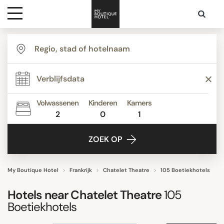
Bestemmingen
TYPE
Hoteltypes
Appartementen
Boetiekhotels
Volwassenen
Kinderen
Kamers
Budget Hotels
2
0
1
Contact
Business Hotels
ZOEK OP
Familie resorts
Grand Luxe
Klassiek-Contemporaine
My Boutique Hotel
Frankrijk
Chatelet Theatre
105 Boetiekhotels
Toon alle
Hotels near
Chatelet Theatre
105
Boetiekhotels
STIJL