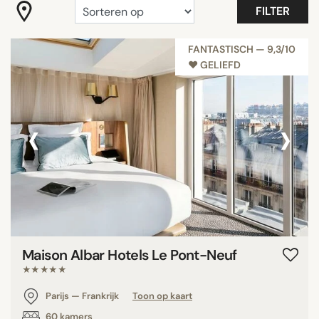
FILTER
Budget Boutique Hotels Paris
Favoriet
FANTASTISCH — 9,3/10
Gastronomie
♥︎ GELIEFD
Kamer met uitzicht
Maison & Objet
‹
›
Millennials
Ongelooflijke Hotels
Toon alle
FACILITEITEN
Balkon
Maison Albar Hotels Le Pont-Neuf
Familiekamers
★★★★★
Restaurant
Rooftop
Parijs — Frankrijk
Toon op kaart
Spa
60 kamers