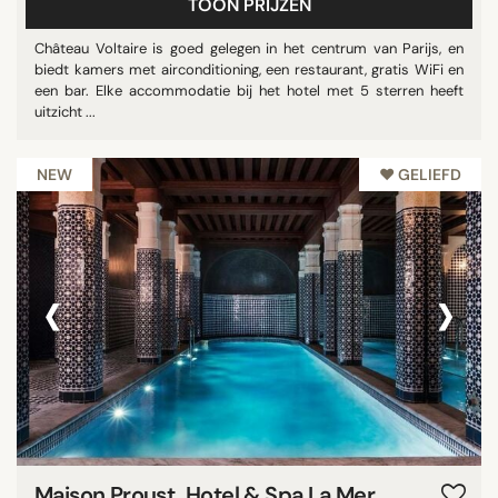
TOON PRIJZEN
Château Voltaire is goed gelegen in het centrum van Parijs, en
biedt kamers met airconditioning, een restaurant, gratis WiFi en
een bar. Elke accommodatie bij het hotel met 5 sterren heeft
uitzicht ...
NEW
♥︎ GELIEFD
‹
›
Maison Proust, Hotel & Spa La Mer