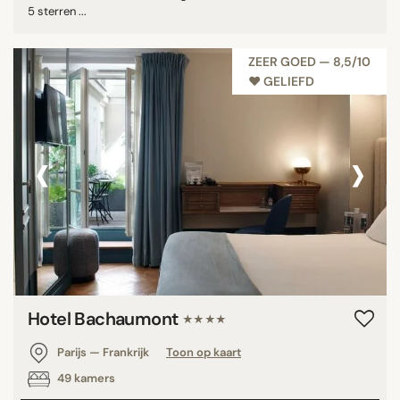
5 sterren ...
ZEER GOED — 8,5/10
♥︎ GELIEFD
‹
›
Hotel Bachaumont
★★★★
Parijs — Frankrijk
Toon op kaart
49 kamers