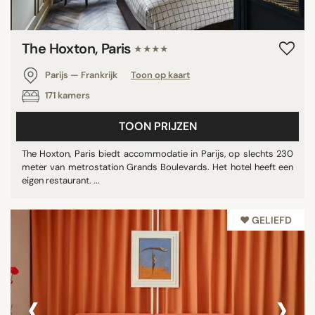
The Hoxton, Paris
★★★★
Parijs — Frankrijk
Toon op kaart
171 kamers
TOON PRIJZEN
The Hoxton, Paris biedt accommodatie in Parijs, op slechts 230
meter van metrostation Grands Boulevards. Het hotel heeft een
eigen restaurant. ...
♥︎ GELIEFD
‹
›