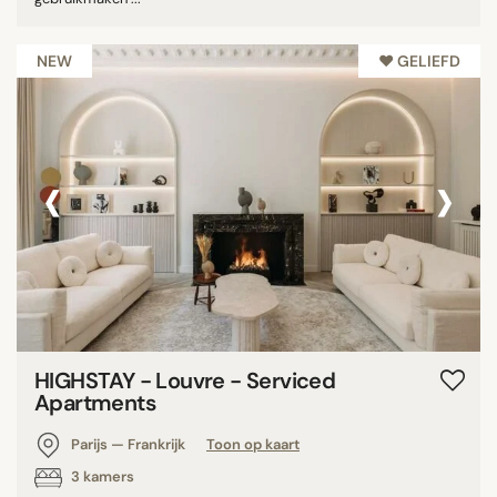
NEW
♥︎ GELIEFD
‹
›
HIGHSTAY - Louvre - Serviced
Apartments
Parijs — Frankrijk
Toon op kaart
3 kamers