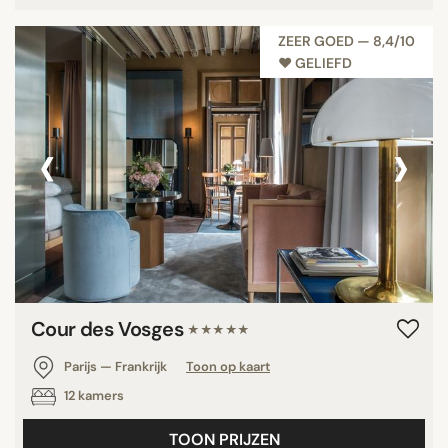
ZEER GOED — 8,4/10
♥︎ GELIEFD
‹
›
Cour des Vosges
★★★★★
Parijs — Frankrijk
Toon op kaart
12 kamers
TOON PRIJZEN