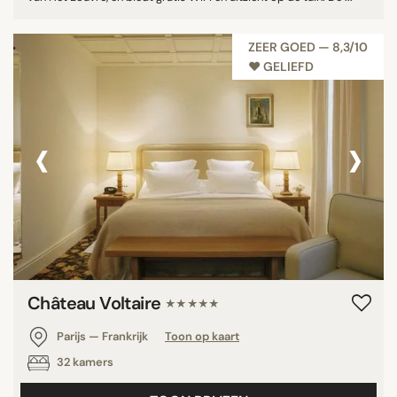
ZEER GOED — 8,3/10
♥︎ GELIEFD
‹
›
Château Voltaire
★★★★★
Parijs — Frankrijk
Toon op kaart
32 kamers