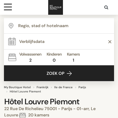
Bestemmingen
Hoteltypes
Volwassenen
Kinderen
Kamers
2
0
1
Contact
ZOEK OP
My Boutique Hotel
Frankrijk
Ile de France
Parijs
Hôtel Louvre Piemont
Hôtel Louvre Piemont
22 Rue De Richelieu 75001 - Parijs - 01-arr, Le
Louvre
20 kamers