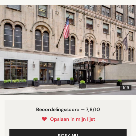
1/19
Beoordelingsscore — 7,8/10
Opslaan in mijn lijst
BOEK NU