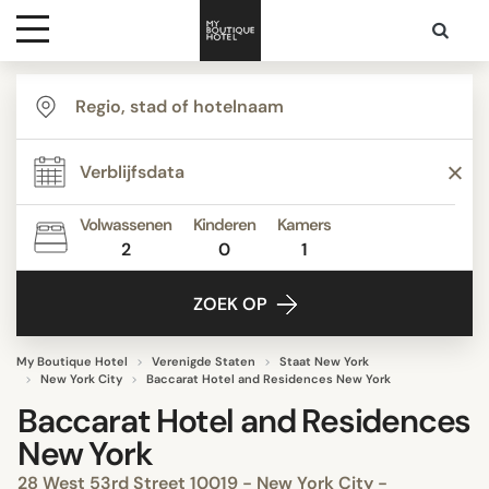
Bestemmingen
Hoteltypes
Volwassenen
Kinderen
Kamers
2
0
1
Contact
ZOEK OP
My Boutique Hotel
Verenigde Staten
Staat New York
New York City
Baccarat Hotel and Residences New York
Baccarat Hotel and Residences
New York
28 West 53rd Street 10019 - New York City -