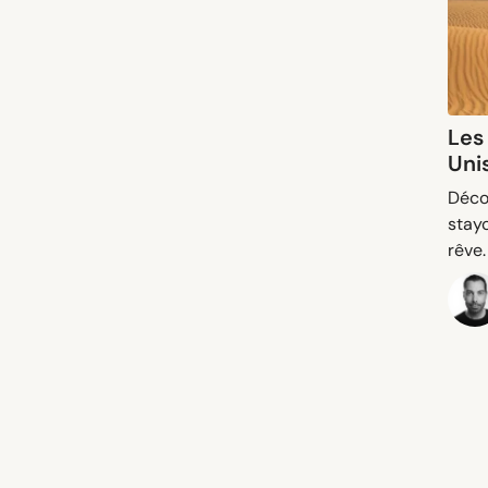
Les
Uni
Déco
stayc
rêve.