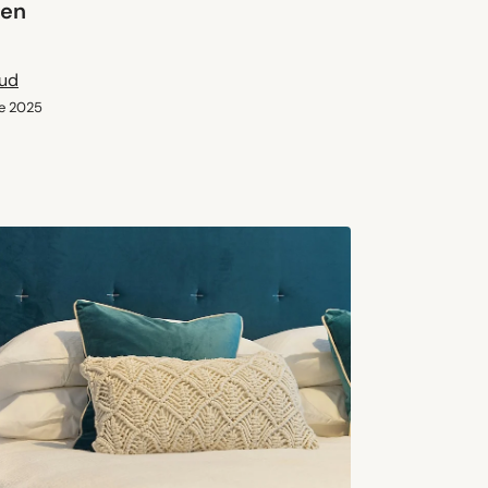
ien
aud
e 2025