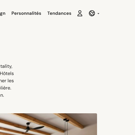
ign
Personnalités
Tendances
ality,
 Hôtels
ner les
ière.
n.