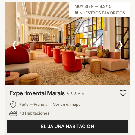
MUY BIEN — 8,2/10
♥︎ NUESTROS FAVORITOS
‹
›
Experimental Marais
★★★★★
París — Francia
Ver en el mapa
43 Habitaciones
ELIJA UNA HABITACIÓN