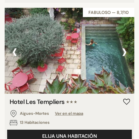
FABULOSO — 8,7/10
‹
›
Hotel Les Templiers
★★★
Aigues-Mortes
Ver en el mapa
13 Habitaciones
ELIJA UNA HABITACIÓN