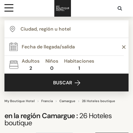
Destinos
ESTILO
Inspiración
Alojamiento y desayuno
Apartamentos
Adultos
Niños
Habitaciones
Boutique Hotels de Lujo
2
0
1
Contacto
Budget Hotels
BUSCAR
Casas de Vacaciones
Hostales y Albergues
Hoteles boutique
My Boutique Hotel
Francia
Camargue
26 Hoteles boutique
Mostrar más
en la región
Camargue
:
26
Hoteles
boutique
TEMÁTICA