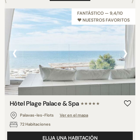
FANTÁSTICO — 9,4/10
♥︎ NUESTROS FAVORITOS
‹
›
Hôtel Plage Palace & Spa
★★★★★
Palavas-les-Flots
Ver en el mapa
72 Habitaciones
ELIJA UNA HABITACIÓN