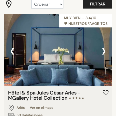
FILTRAR
Favoritos
Frente a la playa
MUY BIEN — 8,4/10
Habitaciones con vistas
♥︎ NUESTROS FAVORITOS
Románticos
Mostrar más
‹
›
SERVICIOS
Azotea
Balcones
Gimnasio
Habitación familiar
Hôtel & Spa Jules César Arles -
Piscina
MGallery Hotel Collection
★★★★★
Playa privada
Restaurante
Arlés
Ver en el mapa
50 Habitaciones
Mostrar más