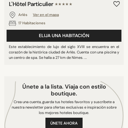
L'Hôtel Particulier
★★★★★
CIUDAD
Arlés
Ver en el mapa
Arlés
17 Habitaciones
Palavas-les-Flots
ELIJA UNA HABITACIÓN
Aigues-Mortes
Saintes-Maries-de-la-Mer
Este establecimiento de lujo del siglo XVIII se encuentra en el
corazón de la histórica ciudad de Arlés. Cuenta con una piscina y
Arles
un centro de spa. Se halla a 27 km de Nimes. ...
Arles
Garons
Uchaud
Únete a la lista. Viaja con estilo
boutique.
Crea una cuenta, guarda tus hoteles favoritos y suscríbete a
BUSCAR
nuestra newsletter para ofertas exclusivas e inspiración sobre
los mejores hoteles boutique.
ÚNETE AHORA