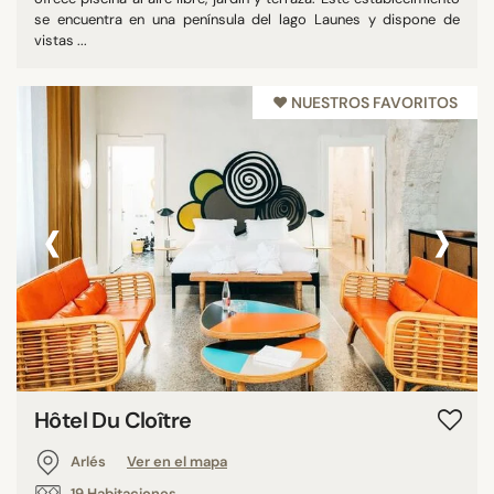
se encuentra en una península del lago Launes y dispone de
vistas ...
♥︎ NUESTROS FAVORITOS
‹
›
Hôtel Du Cloître
Arlés
Ver en el mapa
19 Habitaciones