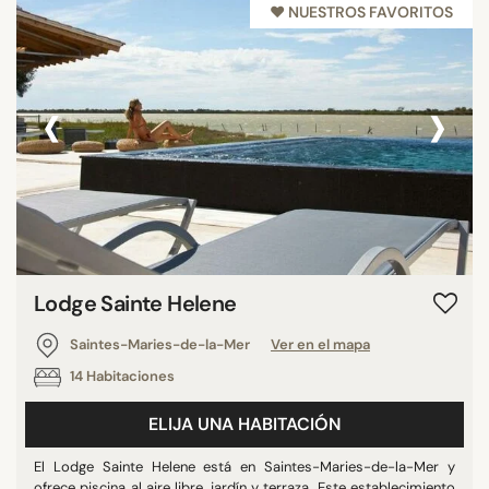
♥︎ NUESTROS FAVORITOS
‹
›
Lodge Sainte Helene
Saintes-Maries-de-la-Mer
Ver en el mapa
14 Habitaciones
ELIJA UNA HABITACIÓN
El Lodge Sainte Helene está en Saintes-Maries-de-la-Mer y
ofrece piscina al aire libre, jardín y terraza. Este establecimiento