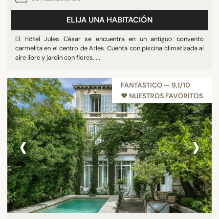
ELIJA UNA HABITACIÓN
ESTRELLAS
El Hôtel Jules César se encuentra en un antiguo convento
carmelita en el centro de Arles. Cuenta con piscina climatizada al
Otros
aire libre y jardín con flores. ...
2 estrellas
3 estrellas
FANTÁSTICO — 9,1/10
4 estrellas
♥︎ NUESTROS FAVORITOS
5 estrellas
‹
›
PUNTUACIÓN
7/10
8/10
9/10
10/10