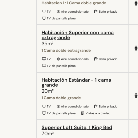
Habitacion 1 : 1 Cama doble grande
TV
Aire acondicionado
Baño privado
TV de pantalla plana
Habitación Superior con cama
extragrande
35m²
1 Cama doble extragrande
TV
Aire acondicionado
Baño privado
TV de pantalla plana
Habitación Estándar - 1 cama
grande
20m²
1 Cama doble grande
TV
Aire acondicionado
Baño privado
TV de pantalla plana
Vistas a la ciudad
Superior Loft Suite, 1 King Bed
70m²