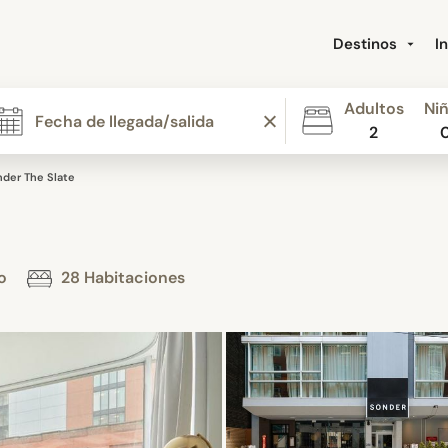
Destinos
I
Adultos
Ni
2
der The Slate
to
28 Habitaciones