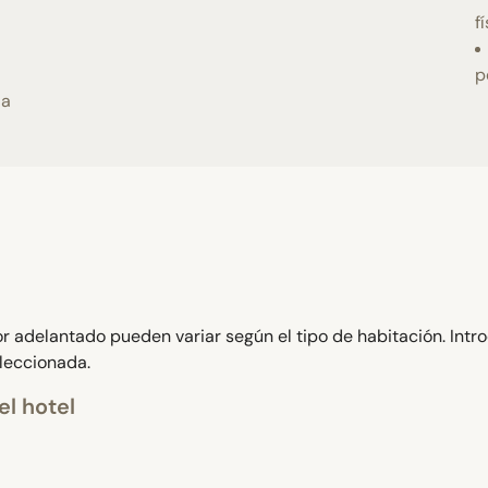
f
p
ia
 adelantado pueden variar según el tipo de habitación. Intr
eleccionada.
el hotel