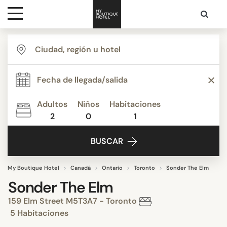
Destinos
Inspiración
Adultos
Niños
Habitaciones
2
0
1
Contacto
BUSCAR
My Boutique Hotel
Canadá
Ontario
Toronto
Sonder The Elm
Sonder The Elm
159 Elm Street M5T3A7 - Toronto
5 Habitaciones