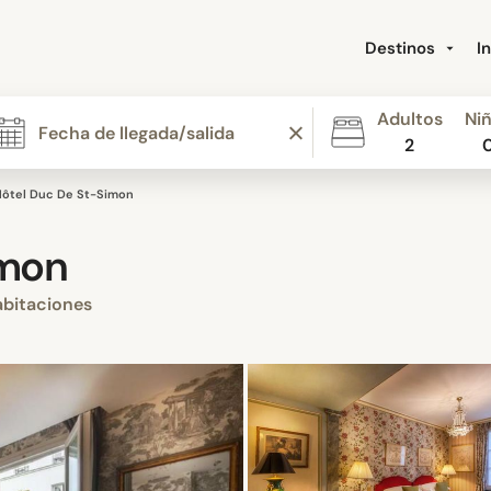
Destinos
I
Adultos
Ni
2
Hôtel Duc De St-Simon
imon
bitaciones