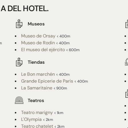
A DEL HOTEL.
Museos
Museo de Orsay
< 400m
Museo de Rodin
m
< 400m
El museo del ejército
< 600m
Tiendas
Le Bon marchén
< 400m
Grande Epicerie de Paris
< 400m
La Samaritaine
< 900m
Teatros
Teatro marigny
< 1km
L'Olympia
< 2km
Teatro chatelet
< 2km