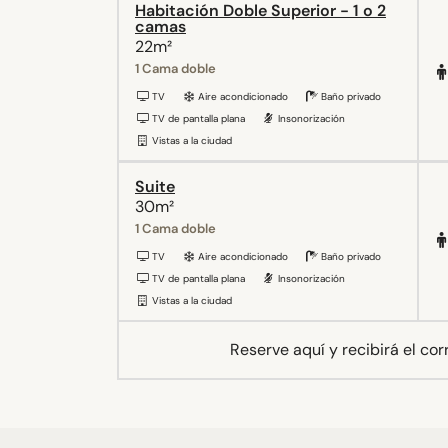
Habitación Doble Superior - 1 o 2
camas
22m²
1 Cama doble
TV
Aire acondicionado
Baño privado
TV de pantalla plana
Insonorización
Vistas a la ciudad
Suite
30m²
1 Cama doble
TV
Aire acondicionado
Baño privado
TV de pantalla plana
Insonorización
Vistas a la ciudad
Reserve aquí y recibirá el co